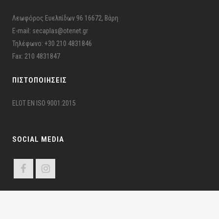
Λεωφόρος Ευελπίδων 96 16672, Βάρη
E-mail: secaplas@otenet.gr
Τηλέφωνο: +30 210 4831846
Fax: 210 4831847
ΠΙΣΤΟΠΟΙΉΣΕΙΣ
ELOT EN ISO 9001:2015
SOCIAL MEDIA
ΣΕΚΑΠΛΑΣ ©2024 Σ.Ε.ΚΑ.ΠΛ.Α.Σ – Π.Ε.Ε.Υ. | All Rights Reserved | Developed by