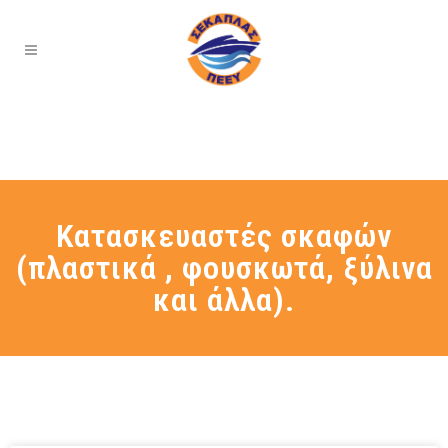
Κατασκευαστές σκαφών
(πλαστικά , φουσκωτά, ξύλινα
και άλλα).