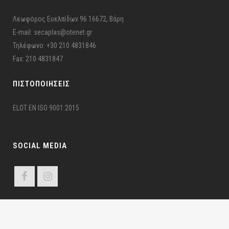
Λεωφόρος Ευελπίδων 96 16672, Βάρη
E-mail: secaplas@otenet.gr
Τηλέφωνο: +30 210 4831846
Fax: 210 4831847
ΠΙΣΤΟΠΟΙΉΣΕΙΣ
ELOT EN ISO 9001:2015
SOCIAL MEDIA
ΣΕΚΑΠΛΑΣ ©2024 Σ.Ε.ΚΑ.ΠΛ.Α.Σ – Π.Ε.Ε.Υ. | All Rights Reserved | Developed by