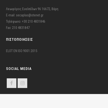
Λεωφόρος Ευελπίδων 96 16672, Βάρη
E-mail: secaplas@otenet.gr
Τηλέφωνο: +30 210 4831846
Fax: 210 4831847
ΠΙΣΤΟΠΟΙΉΣΕΙΣ
ELOT EN ISO 9001:2015
SOCIAL MEDIA
ΣΕΚΑΠΛΑΣ ©2024 Σ.Ε.ΚΑ.ΠΛ.Α.Σ – Π.Ε.Ε.Υ. | All Rights Reserved | Developed by