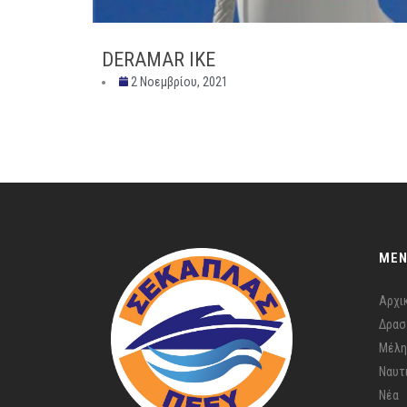
DERAMAR IKE
2 Νοεμβρίου, 2021
ME
Αρχι
Δρασ
Μέλη
Ναυτ
Νέα