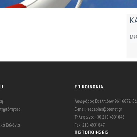
Κ
Μέ
NU
ΕΠΙΚΟΙΝΩΝΙΑ
κή
Λεωφόρος Ευελπίδων 96 16672, Βά
τηριότητες
E-mail: secaplas@otenet.gr
Τηλέφωνο: +30 210 4831846
ικά Σαλόνια
Fax: 210 4831847
ΠΙΣΤΟΠΟΙΉΣΕΙΣ