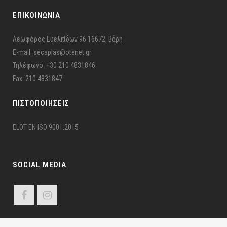
ΕΠΙΚΟΙΝΩΝΙΑ
Λεωφόρος Ευελπίδων 96 16672, Βάρη
E-mail: secaplas@otenet.gr
Τηλέφωνο: +30 210 4831846
Fax: 210 4831847
ΠΙΣΤΟΠΟΙΉΣΕΙΣ
ELOT EN ISO 9001:2015
SOCIAL MEDIA