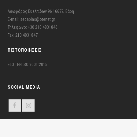
Λεωφόρος Ευελπίδων 96 16672, Βάρη
E-mail: secaplas@otenet.gr
Τηλέφωνο: +30 210 4831846
Fax: 210 4831847
ΠΙΣΤΟΠΟΙΉΣΕΙΣ
ELOT EN ISO 9001:2015
SOCIAL MEDIA
ΣΕΚΑΠΛΑΣ ©2024 Σ.Ε.ΚΑ.ΠΛ.Α.Σ – Π.Ε.Ε.Υ. | All Rights Reserved | Developed by