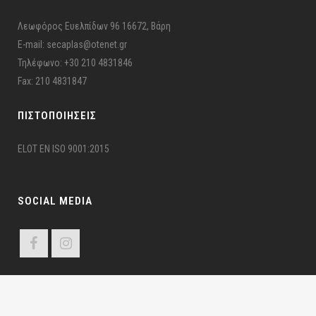
Λεωφόρος Ευελπίδων 96 16672, Βάρη
E-mail: secaplas@otenet.gr
Τηλέφωνο: +30 210 4831846
Fax: 210 4831847
ΠΙΣΤΟΠΟΙΉΣΕΙΣ
ELOT EN ISO 9001:2015
SOCIAL MEDIA
ΣΕΚΑΠΛΑΣ ©2024 Σ.Ε.ΚΑ.ΠΛ.Α.Σ – Π.Ε.Ε.Υ. | All Rights Reserved | Developed by