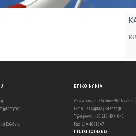
Κ
Μέ
NU
ΕΠΙΚΟΙΝΩΝΙΑ
κή
Λεωφόρος Ευελπίδων 96 16672, Βά
τηριότητες
E-mail: secaplas@otenet.gr
Τηλέφωνο: +30 210 4831846
ικά Σαλόνια
Fax: 210 4831847
ΠΙΣΤΟΠΟΙΉΣΕΙΣ