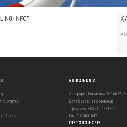
Κ
LING-INFO”
Μέ
NU
ΕΠΙΚΟΙΝΩΝΙΑ
κή
Λεωφόρος Ευελπίδων 96 16672, Βά
τηριότητες
E-mail: secaplas@otenet.gr
Τηλέφωνο: +30 210 4831846
ικά Σαλόνια
Fax: 210 4831847
ΠΙΣΤΟΠΟΙΉΣΕΙΣ