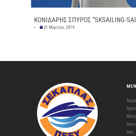
ΚΟΝΙΔΑΡΗΣ ΣΠΥΡΟΣ “SKSAILING-SAI
31 Μαρτίου, 2014
ME
Αρχι
Δρασ
Μέλη
Ναυτ
Νέα