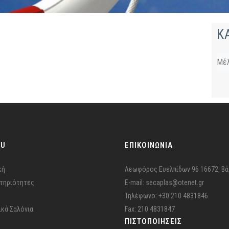
Κ
Μέ
NU
ΕΠΙΚΟΙΝΩΝΙΑ
κή
Λεωφόρος Ευελπίδων 96 16672, Βά
τηριότητες
E-mail: secaplas@otenet.gr
Τηλέφωνο: +30 210 4831846
ικά Σαλόνια
Fax: 210 4831847
ΠΙΣΤΟΠΟΙΉΣΕΙΣ