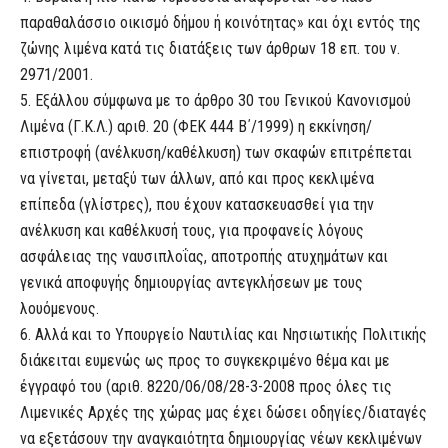
παραθαλάσσιο οικισμό δήμου ή κοινότητας» και όχι εντός της
ζώνης λιμένα κατά τις διατάξεις των άρθρων 18 επ. του ν.
2971/2001.
5. Εξάλλου σύμφωνα με το άρθρο 30 του Γενικού Κανονισμού
Λιμένα (Γ.Κ.Λ.) αριθ. 20 (ΦΕΚ 444 Β΄/1999) η εκκίνηση/
επιστροφή (ανέλκυση/καθέλκυση) των σκαφών επιτρέπεται
να γίνεται, μεταξύ των άλλων, από και προς κεκλιμένα
επίπεδα (γλίστρες), που έχουν κατασκευασθεί για την
ανέλκυση και καθέλκυσή τους, για προφανείς λόγους
ασφάλειας της ναυσιπλοΐας, αποτροπής ατυχημάτων και
γενικά αποφυγής δημιουργίας αντεγκλήσεων με τους
λουόμενους.
6. Αλλά και το Υπουργείο Ναυτιλίας και Νησιωτικής Πολιτικής
διάκειται ευμενώς ως προς το συγκεκριμένο θέμα και με
έγγραφό του (αριθ. 8220/06/08/28-3-2008 προς όλες τις
Λιμενικές Αρχές της χώρας μας έχει δώσει οδηγίες/διαταγές
να εξετάσουν την αναγκαιότητα δημιουργίας νέων κεκλιμένων