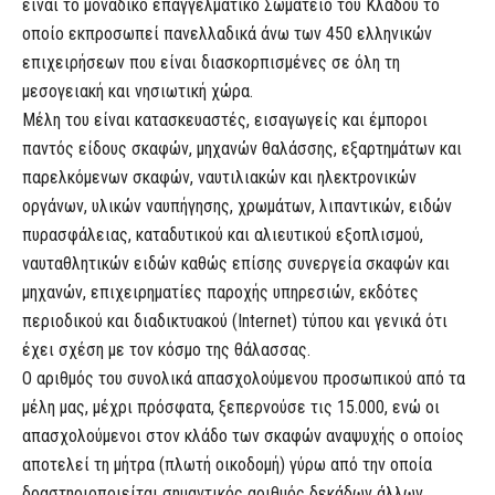
είναι το μοναδικό επαγγελματικό Σωματείο του Κλάδου το
οποίο εκπροσωπεί πανελλαδικά άνω των 450 ελληνικών
επιχειρήσεων που είναι διασκορπισμένες σε όλη τη
μεσογειακή και νησιωτική χώρα.
Μέλη του είναι κατασκευαστές, εισαγωγείς και έμποροι
παντός είδους σκαφών, μηχανών θαλάσσης, εξαρτημάτων και
παρελκόμενων σκαφών, ναυτιλιακών και ηλεκτρονικών
οργάνων, υλικών ναυπήγησης, χρωμάτων, λιπαντικών, ειδών
πυρασφάλειας, καταδυτικού και αλιευτικού εξοπλισμού,
ναυταθλητικών ειδών καθώς επίσης συνεργεία σκαφών και
μηχανών, επιχειρηματίες παροχής υπηρεσιών, εκδότες
περιοδικού και διαδικτυακού (Internet) τύπου και γενικά ότι
έχει σχέση με τον κόσμο της θάλασσας.
Ο αριθμός του συνολικά απασχολούμενου προσωπικού από τα
μέλη μας, μέχρι πρόσφατα, ξεπερνούσε τις 15.000, ενώ οι
απασχολούμενοι στον κλάδο των σκαφών αναψυχής ο οποίος
αποτελεί τη μήτρα (πλωτή οικοδομή) γύρω από την οποία
δραστηριοποιείται σημαντικός αριθμός δεκάδων άλλων