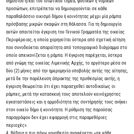
δημοσίου ή/και του ιδιωτικού τομέα, φυσικών ή νομικών
προσώπων, επιτρέπεται να δημιουργούνται σε κάθε
παραθαλάσσιο οικισμό δήμου ή κοινότητας μέχρι μία ράμπα
πρόσβασης μικρών σκαφών στη θάλασσα. Για τη δημιουργία
αυτών απαιτείται έγκριση του Γενικού Γραμματέα της οικείας
Περιφέρειας, η οποία χορηγείται ύστερα από σχετική αίτηση
που συνοδεύεται απαραίτητα από τοπογραφικό διάγραμμα στο
οποίο απεικονίζεται η ράμπα. Η έγκριση παρέχεται, ύστερα
από γνώμη της οικείας Λιμενικής Αρχής, το αργότερο μέσα σε
δύο (2) μήνες από την ημερομηνία υποβολής αυτής της αίτησης,
μετά δε την παρέλευση άπρακτης της προθεσμίας αυτής, η
έγκριση θεωρείται ότι έχει παρασχεθεί αυτοδικαίως οι
ράμπες, μετά την κατασκευή τους αποτελούν κοινόχρηστες
εγκαταστάσεις και η αρμοδιότητα της συντήρησής τους ανήκει
στον οικείο δήμο ή κοινότητα. Η ρύθμιση της παρούσας
παραγράφου δεν έχει εφαρμογή στις παραμεθόριες
περιοχές».
4. Βέβαια η πιο πάνω νομοθεσία αναφέρεται «σε κάθε