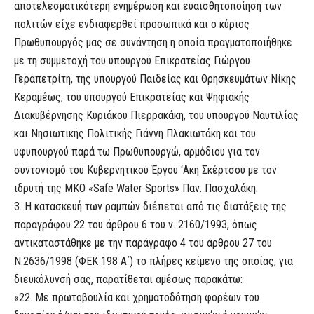
αποτελεσματικότερη ενημέρωση και ευαισθητοποίηση των
πολιτών είχε ενδιαφερθεί προσωπικά και ο κύριος
Πρωθυπουργός μας σε συνάντηση η οποία πραγματοποιήθηκε
με τη συμμετοχή τoυ υπουργού Επικρατείας Γιώργου
Γεραπετρίτη, της υπουργού Παιδείας και Θρησκευμάτων Νίκης
Κεραμέως, του υπουργού Επικρατείας και Ψηφιακής
Διακυβέρνησης Κυριάκου Πιερρακάκη, του υπουργού Ναυτιλίας
και Νησιωτικής Πολιτικής Γιάννη Πλακιωτάκη και του
υφυπουργού παρά τω Πρωθυπουργώ, αρμόδιου για τον
συντονισμό του Κυβερνητικού Έργου ‘Ακη Σκέρτσου με τον
ιδρυτή της ΜΚΟ «Safe Water Sports» Παν. Πασχαλάκη.
3. Η κατασκευή των ραμπών διέπεται από τις διατάξεις της
παραγράφου 22 του άρθρου 6 του ν. 2160/1993, όπως
αντικαταστάθηκε με την παράγραφο 4 του άρθρου 27 του
Ν.2636/1998 (ΦΕΚ 198 Α΄) το πλήρες κείμενο της οποίας, για
διευκόλυνσή σας, παρατίθεται αμέσως παρακάτω:
«22. Με πρωτοβουλία και χρηματοδότηση φορέων του