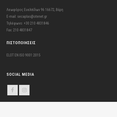
Λεωφόρος Ευελπίδων 96 16672, Βάρη
E-mail: secaplas@otenet.gr
Τηλέφωνο: +30 210 4831846
Fax: 210 4831847
ΠΙΣΤΟΠΟΙΉΣΕΙΣ
ELOT EN ISO 9001:2015
SOCIAL MEDIA
ΣΕΚΑΠΛΑΣ ©2024 Σ.Ε.ΚΑ.ΠΛ.Α.Σ – Π.Ε.Ε.Υ. | All Rights Reserved | Developed by