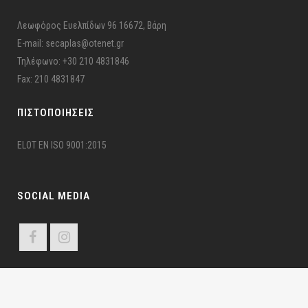
Λεωφόρος Ευελπίδων 96 16672, Βάρη
E-mail: secaplas@otenet.gr
Τηλέφωνο: +30 210 4831846
Fax: 210 4831847
ΠΙΣΤΟΠΟΙΉΣΕΙΣ
ELOT EN ISO 9001:2015
SOCIAL MEDIA
ΣΕΚΑΠΛΑΣ ©2024 Σ.Ε.ΚΑ.ΠΛ.Α.Σ – Π.Ε.Ε.Υ. | All Rights Reserved | Developed by