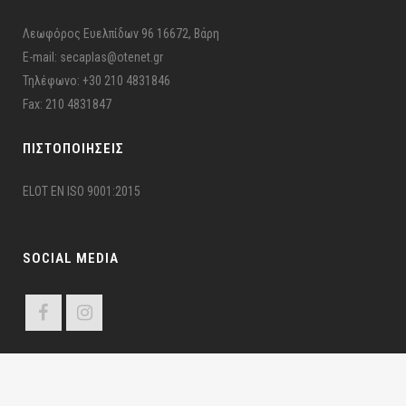
Λεωφόρος Ευελπίδων 96 16672, Βάρη
E-mail: secaplas@otenet.gr
Τηλέφωνο: +30 210 4831846
Fax: 210 4831847
ΠΙΣΤΟΠΟΙΉΣΕΙΣ
ELOT EN ISO 9001:2015
SOCIAL MEDIA
ΣΕΚΑΠΛΑΣ ©2024 Σ.Ε.ΚΑ.ΠΛ.Α.Σ – Π.Ε.Ε.Υ. | All Rights Reserved | Developed by