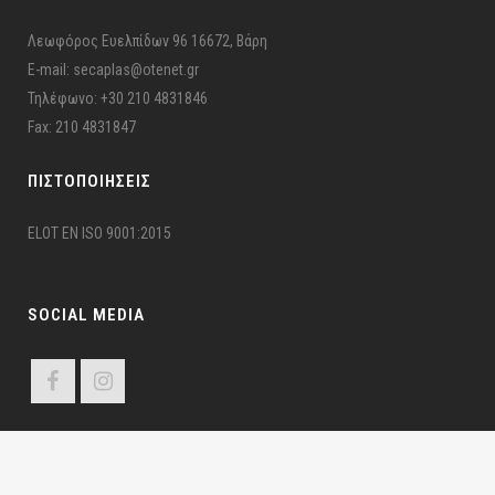
Λεωφόρος Ευελπίδων 96 16672, Βάρη
E-mail: secaplas@otenet.gr
Τηλέφωνο: +30 210 4831846
Fax: 210 4831847
ΠΙΣΤΟΠΟΙΉΣΕΙΣ
ELOT EN ISO 9001:2015
SOCIAL MEDIA
ΣΕΚΑΠΛΑΣ ©2024 Σ.Ε.ΚΑ.ΠΛ.Α.Σ – Π.Ε.Ε.Υ. | All Rights Reserved | Developed by