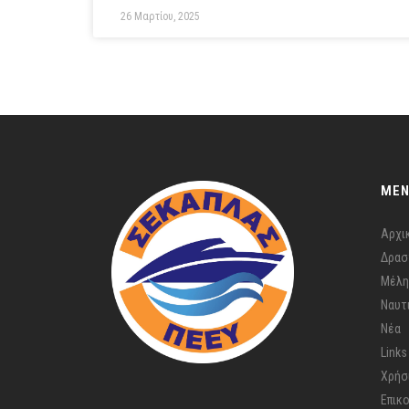
26 Μαρτίου, 2025
ME
Αρχι
Δρασ
Μέλη
Ναυτ
Νέα
Links
Χρήσ
Επικ