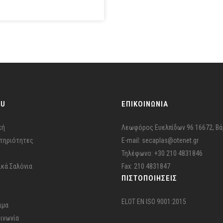
NU
ΕΠΙΚΟΙΝΩΝΙΑ
κή
Λεωφόρος Ευελπίδων 96 16672, Βά
τηριότητες
E-mail: secaplas@otenet.gr
Τηλέφωνο: +30 210 4831846
ικά Σαλόνια
Fax: 210 4831847
ΠΙΣΤΟΠΟΙΉΣΕΙΣ
ELOT EN ISO 9001:2015
ιμα
οινωνία