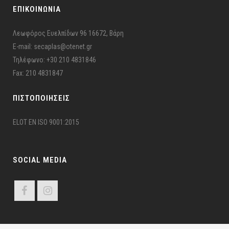
ΕΠΙΚΟΙΝΩΝΙΑ
Λεωφόρος Ευελπίδων 96 16672, Βάρη
E-mail: secaplas@otenet.gr
Τηλέφωνο: +30 210 4831846
Fax: 210 4831847
ΠΙΣΤΟΠΟΙΉΣΕΙΣ
ELOT EN ISO 9001:2015
SOCIAL MEDIA